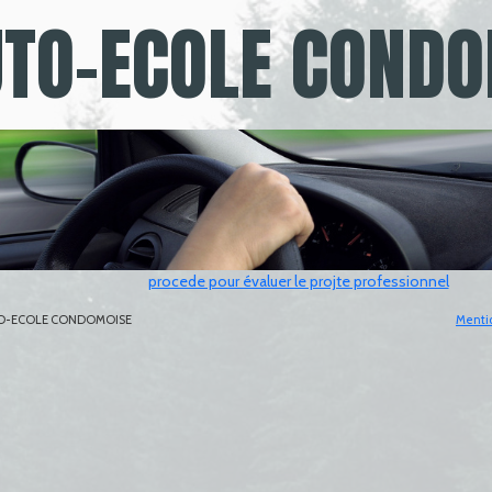
TO-ECOLE COND
Formation rou
procede pour évaluer le projte professionnel
UTO-ECOLE CONDOMOISE
Mentio