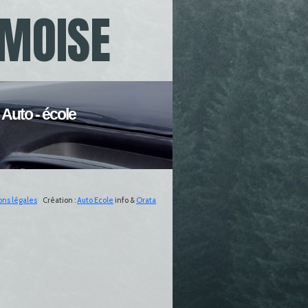
OMOISE
tière
ns légales
Création :
Auto Ecole
info &
Orata