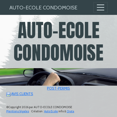
Panneau de gestion des cookies
AUTO-ECOLE CONDOMOISE
AUTO-ECOLE
CONDOMOISE
Auto - école
POST-PERMIS
AVIS CLIENTS
©Copyright 2026 par AUTO-ECOLE CONDOMOISE
Mentions légales
Création :
Auto Ecole
info &
Orata